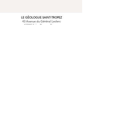
LE GÉOLOGUE SAINT-TROPEZ
43 Avenue du Général Leclerc
83990 Saint-Tropez, France
04 94 97 37 61
le.geologue@orange.fr
LE GÉOLOGUE CANNES
Avenue des Frères Roustan
06220 Golfe-Juan, France
04 93 61 37 55
le.geologue@orange.fr
SIÈGE SOCIAL
Les Marines de Gassin
83580 Gassin, France
04 94 97 37 61
le.geologue@orange.fr
Rejoignez Le Géologue.fr sur les réseaux
@legeologue_stemaxim
e